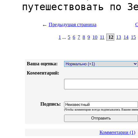
←
Предыдущая страница
С
1
...
5
6
7
8
9
10
11
12
13
14
15
Ваша оценка:
Комментарий:
Подпись:
(Чтобы комментарии всегда подписывались Вашим имен
Комментарии (1)