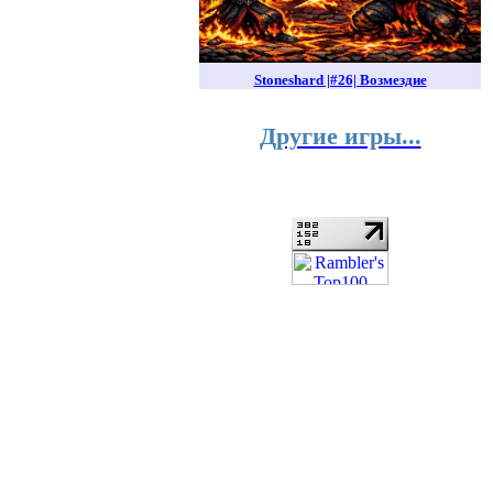
Stoneshard |#26| Возмездие
Другие игры...