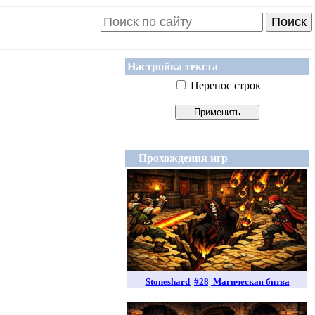
Поиск
Настройка текста
Перенос строк
Прохождения игр
Stoneshard |#28| Магическая битва