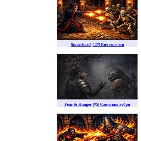
Stoneshard |#27| Бич склепов
Fear & Hunger |#5| Слоновьи дебри