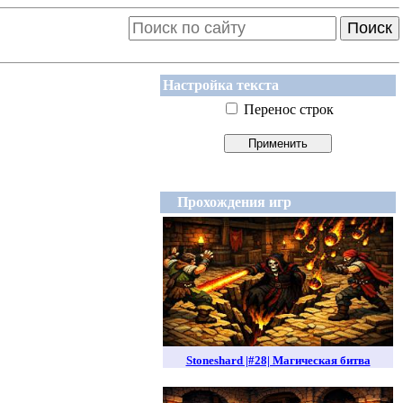
Поиск
Настройка текста
Перенос строк
Прохождения игр
Stoneshard |#28| Магическая битва