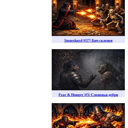
Stoneshard |#27| Бич склепов
Fear & Hunger |#5| Слоновьи дебри