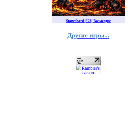
Stoneshard |#26| Возмездие
Другие игры...