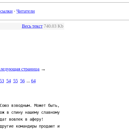
сылки
·
Читатели
Весь текст
740.03 Kb
→
ледующая страница
53
54
55
56
...
64