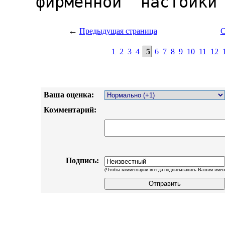
←
Предыдущая страница
С
1
2
3
4
5
6
7
8
9
10
11
12
Ваша оценка:
Комментарий:
Подпись:
(Чтобы комментарии всегда подписывались Вашим имен