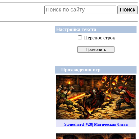
Поиск
Настройка текста
Перенос строк
Прохождения игр
Stoneshard |#28| Магическая битва