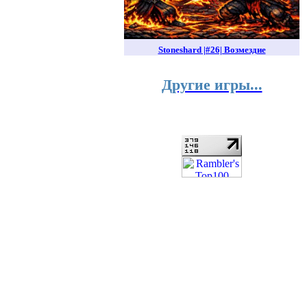
Stoneshard |#26| Возмездие
Другие игры...