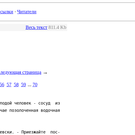
сылки
·
Читатели
Весь текст
811.4 Kb
→
ледующая страница
56
57
58
59
...
70