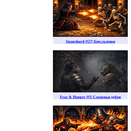
Stoneshard |#27| Бич склепов
Fear & Hunger |#5| Слоновьи дебри