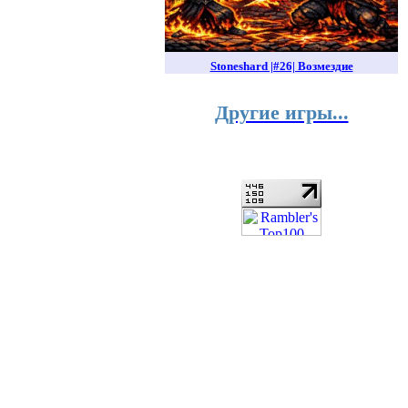
Stoneshard |#26| Возмездие
Другие игры...