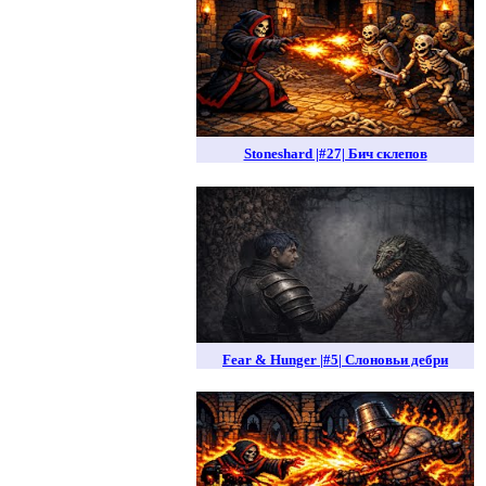
Stoneshard |#27| Бич склепов
Fear & Hunger |#5| Слоновьи дебри