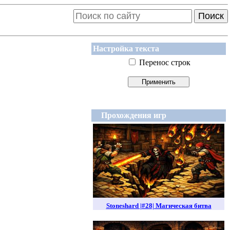
Поиск
Настройка текста
Перенос строк
Прохождения игр
Stoneshard |#28| Магическая битва