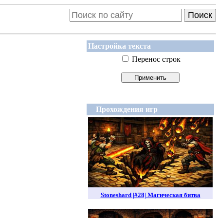
Поиск
Настройка текста
Перенос строк
Прохождения игр
Stoneshard |#28| Магическая битва