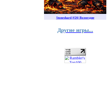
Stoneshard |#26| Возмездие
Другие игры...