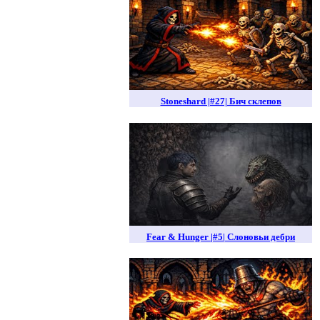
Stoneshard |#27| Бич склепов
Fear & Hunger |#5| Слоновьи дебри