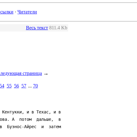
сылки
·
Читатели
Весь текст
811.4 Kb
→
ледующая страница
54
55
56
57
...
70