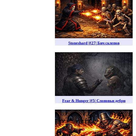
Stoneshard |#27| Бич склепов
Fear & Hunger |#5| Слоновьи дебри