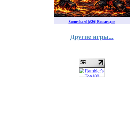
Stoneshard |#26| Возмездие
Другие игры...