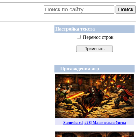
Поиск
Настройка текста
Перенос строк
Прохождения игр
Stoneshard |#28| Магическая битва