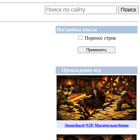
Поиск
Настройка текста
Перенос строк
Прохождения игр
Stoneshard |#28| Магическая битва