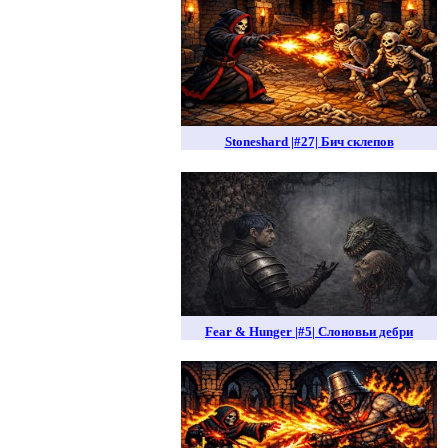
Stoneshard |#27| Бич склепов
Fear & Hunger |#5| Слоновьи дебри