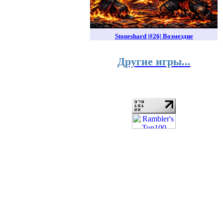
Stoneshard |#26| Возмездие
Другие игры...