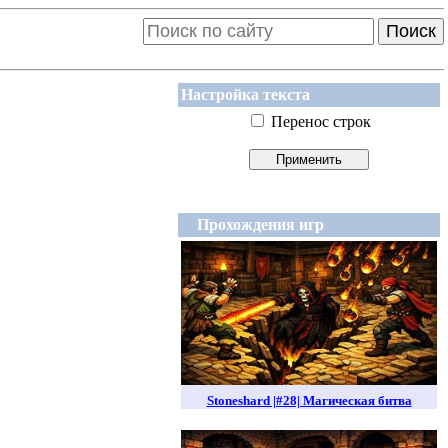
Поиск
Настройка текста
Перенос строк
Прохождения игр
Stoneshard |#28| Магическая битва