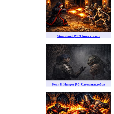
Stoneshard |#27| Бич склепов
Fear & Hunger |#5| Слоновьи дебри