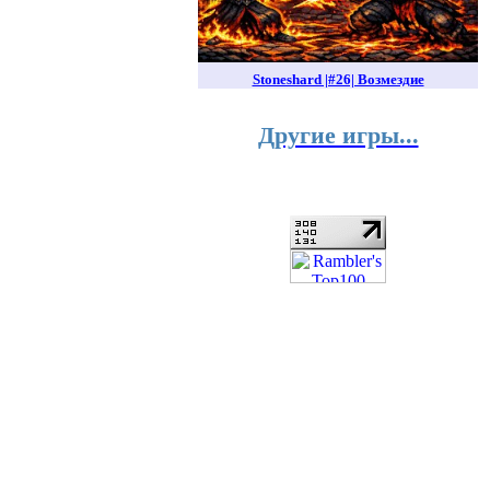
Stoneshard |#26| Возмездие
Другие игры...