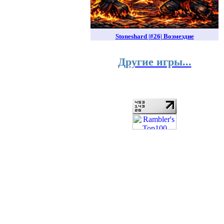
Stoneshard |#26| Возмездие
Другие игры...