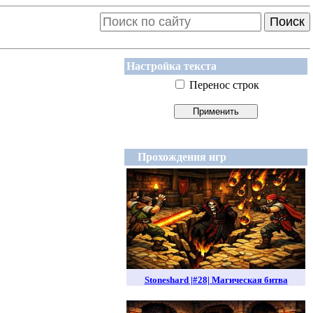
Поиск
Настройка текста
Перенос строк
Прохождения игр
Stoneshard |#28| Магическая битва