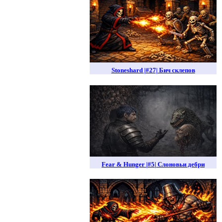
Stoneshard |#27| Бич склепов
Fear & Hunger |#5| Слоновьи дебри