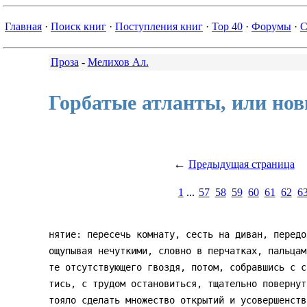
Главная
·
Поиск книг
·
Поступления книг
·
Top 40
·
Форумы
·
С
Проза
-
Мелихов Ал.
Горбатые атланты, или но
←
Предыдущая страница
1
...
57
58
59
60
61
62
6
нятие: пересечь комнату, сесть на диван, передо
ощупывая нечуткими, словно в перчатках, пальцам
те отсутствующего гвоздя, потом, собравшись с с
тись, с трудом остановиться, тщательно повернут
тояло сделать множество открытий и усовершенств