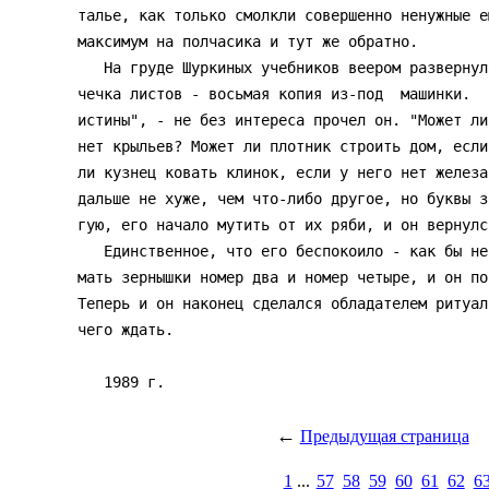
талье, как только смолкли совершенно ненужные е
максимум на полчасика и тут же обратно.

   На груде Шуркиных учебников веером развернулась сколотая скрепкой па-

чечка листов - восьмая копия из-под  машинки.  
истины", - не без интереса прочел он. "Может ли
нет крыльев? Может ли плотник строить дом, если
ли кузнец ковать клинок, если у него нет железа
дальше не хуже, чем что-либо другое, но буквы з
гую, его начало мутить от их ряби, и он вернулс
   Единственное, что его беспокоило - как бы не пропустить время  прини-

мать зернышки номер два и номер четыре, и он по
Теперь и он наконец сделался обладателем ритуал
чего ждать.

←
Предыдущая страница
1
...
57
58
59
60
61
62
6