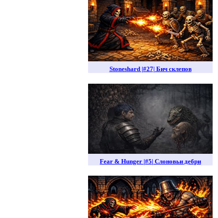
Stoneshard |#27| Бич склепов
Fear & Hunger |#5| Слоновьи дебри