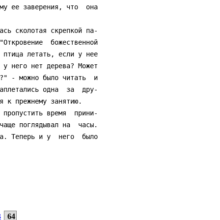
му ее заверения, что  она

"Откровение  божественной

 птица летать, если у нее

 у него нет дерева? Может

?" - можно было читать  и

аплетались одна  за  дру-

я к прежнему занятию.

чаще поглядывал на  часы.

а. Теперь и у  него  было

3
64