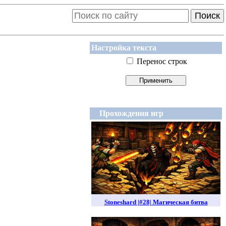
Поиск
Настройка текста
Перенос строк
Прохождения игр
Stoneshard |#28| Магическая битва