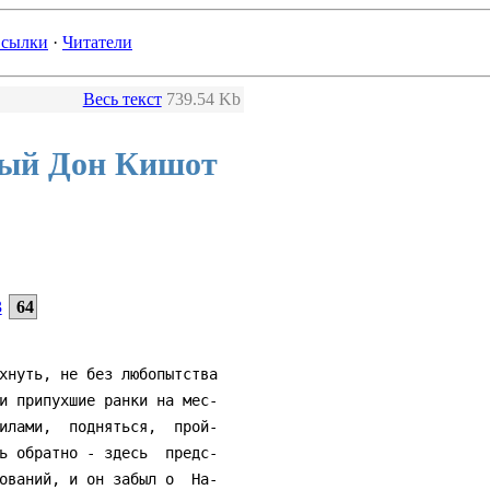
сылки
·
Читатели
Весь текст
739.54 Kb
вый Дон Кишот
3
64
хнуть, не без любопытства

и припухшие ранки на мес-

илами,  подняться,  прой-

ь обратно - здесь  предс-

ований, и он забыл о  На-
