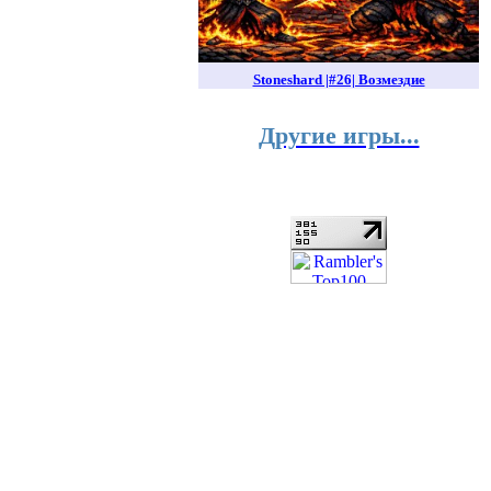
Stoneshard |#26| Возмездие
Другие игры...