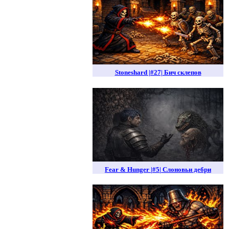
Stoneshard |#27| Бич склепов
Fear & Hunger |#5| Слоновьи дебри