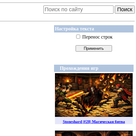
Поиск
Настройка текста
Перенос строк
Прохождения игр
Stoneshard |#28| Магическая битва