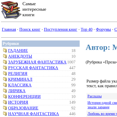
Самые
интересные
книги
Главная
·
Поиск книг
·
Поступления книг
·
Top 40
·
Форумы
·
С
Рубрики
Автор: 
ГАДАНИЕ
18
АНЕКДОТЫ
10
ЗАРУБЕЖНАЯ ФАНТАСТИКА
1007
(Рубрика «Проза
РУССКАЯ ФАНТАСТИКА
447
РЕЛИГИЯ
48
КРИМИНАЛ
29
Размер файла ук
КЛАССИКА
99
текст, как правил
ЛИРИКА
49
Рассказы
КОНФЕРЕНЦИИ
10
ИСТОРИЯ
149
История одной сме
знали заранее
ОБРАЗОВАНИЕ
92
НАУЧНАЯ ФАНТАСТИКА
446
Любовь во время 