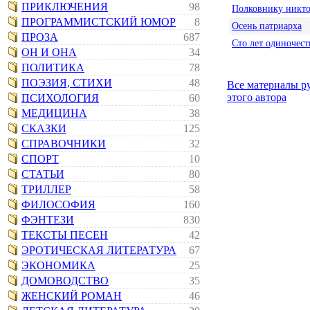
ПРИКЛЮЧЕНИЯ
98
Полковнику никто
ПРОГРАММИСТСКИЙ ЮМОР
8
Осень патриарха
ПРОЗА
687
Сто лет одиночест
ОН И ОНА
34
ПОЛИТИКА
78
ПОЭЗИЯ, СТИХИ
48
Все материалы р
этого автора
ПСИХОЛОГИЯ
60
МЕДИЦИНА
38
СКАЗКИ
125
СПРАВОЧНИКИ
32
СПОРТ
10
СТАТЬИ
80
ТРИЛЛЕР
58
ФИЛОСОФИЯ
160
ФЭНТЕЗИ
830
ТЕКСТЫ ПЕСЕН
42
ЭРОТИЧЕСКАЯ ЛИТЕРАТУРА
67
ЭКОНОМИКА
25
ДОМОВОДСТВО
35
ЖЕНСКИЙ РОМАН
46