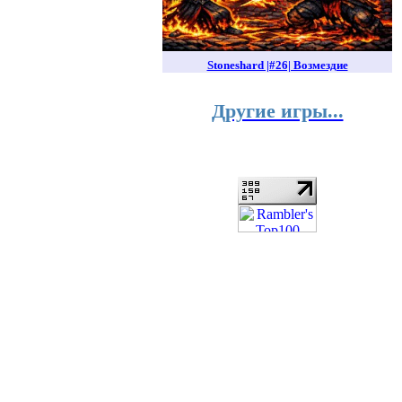
Stoneshard |#26| Возмездие
Другие игры...