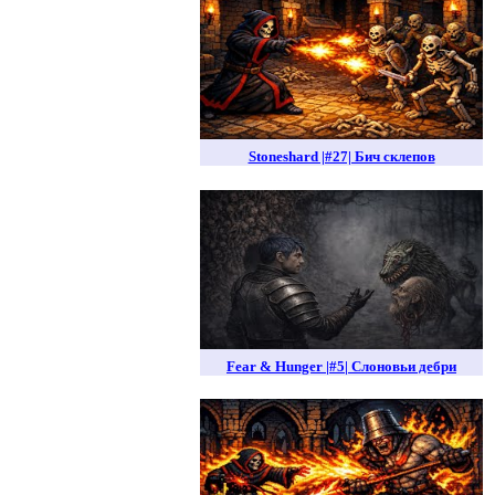
Stoneshard |#27| Бич склепов
Fear & Hunger |#5| Слоновьи дебри