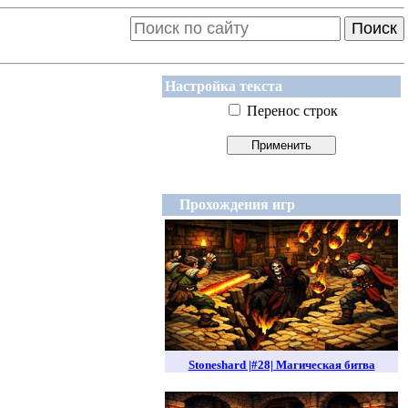
Поиск
Настройка текста
Перенос строк
Прохождения игр
Stoneshard |#28| Магическая битва