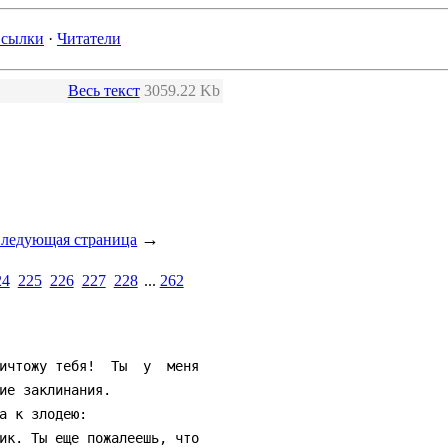
сылки
·
Читатели
Весь текст
3059.22 Kb
→
ледующая страница
24
225
226
227
228
...
262