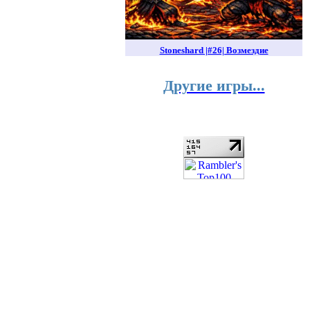
Stoneshard |#26| Возмездие
Другие игры...