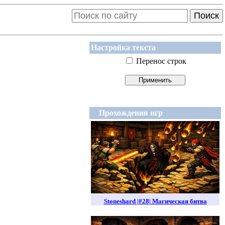
Поиск
Настройка текста
Перенос строк
Прохождения игр
Stoneshard |#28| Магическая битва