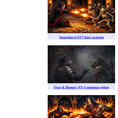
Stoneshard |#27| Бич склепов
Fear & Hunger |#5| Слоновьи дебри