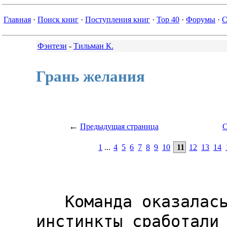
Главная
·
Поиск книг
·
Поступления книг
·
Top 40
·
Форумы
·
С
Фэнтези
-
Тильман К.
Грань желания
←
Предыдущая страница
С
1
...
4
5
6
7
8
9
10
11
12
13
14