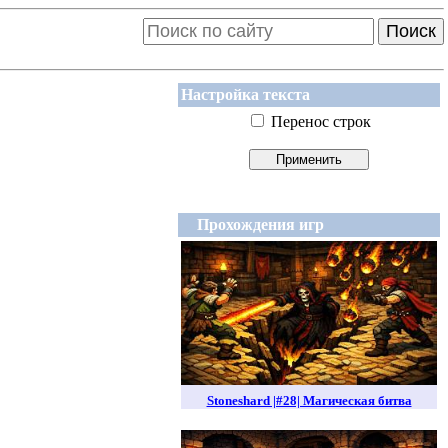
Поиск
Настройка текста
Перенос строк
Прохождения игр
Stoneshard |#28| Магическая битва