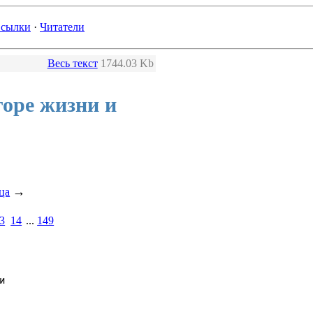
сылки
·
Читатели
Весь текст
1744.03 Kb
горе жизни и
→
ца
3
14
...
149