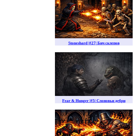
Stoneshard |#27| Бич склепов
Fear & Hunger |#5| Слоновьи дебри