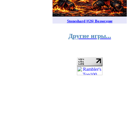
Stoneshard |#26| Возмездие
Другие игры...