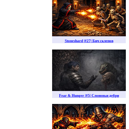
Stoneshard |#27| Бич склепов
Fear & Hunger |#5| Слоновьи дебри