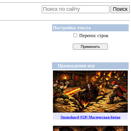
Поиск
Настройка текста
Перенос строк
Прохождения игр
Stoneshard |#28| Магическая битва