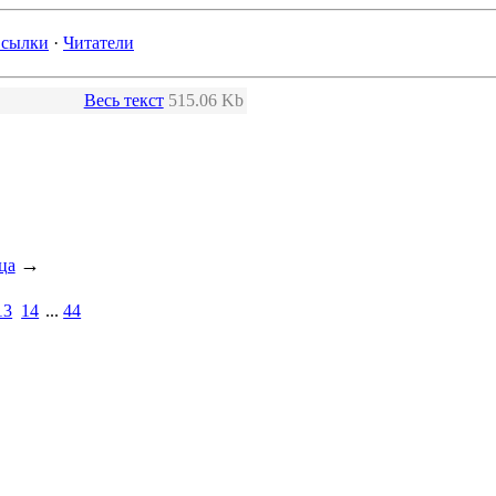
сылки
·
Читатели
Весь текст
515.06 Kb
→
ца
13
14
...
44