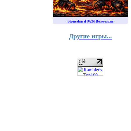
Stoneshard |#26| Возмездие
Другие игры...