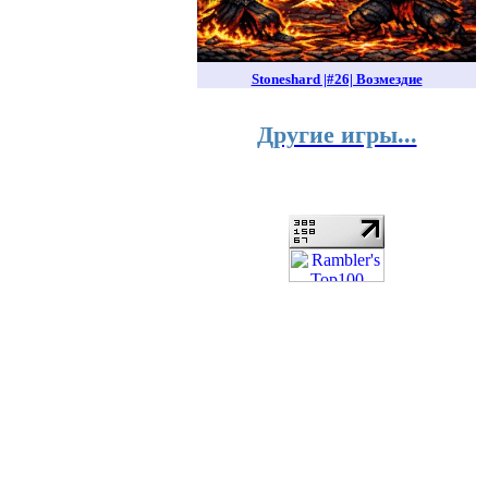
Stoneshard |#26| Возмездие
Другие игры...