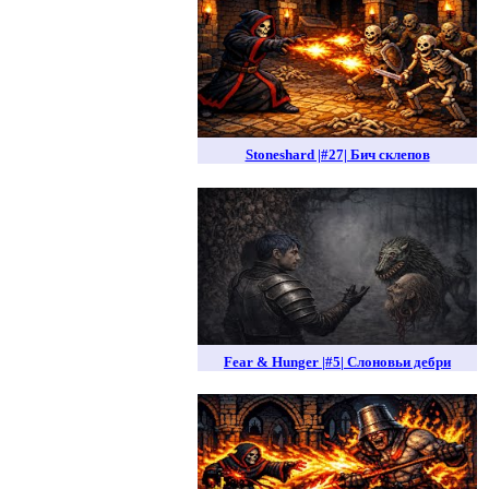
Stoneshard |#27| Бич склепов
Fear & Hunger |#5| Слоновьи дебри