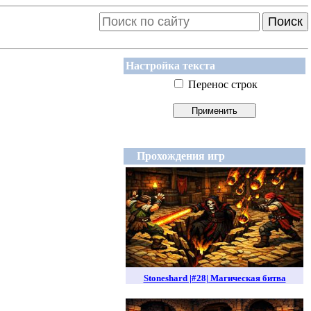
Поиск
Настройка текста
Перенос строк
Прохождения игр
Stoneshard |#28| Магическая битва