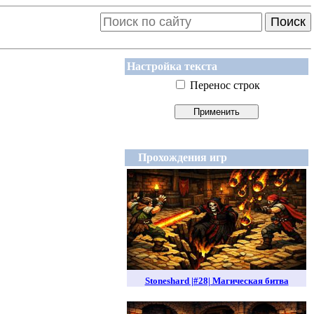
Поиск
Настройка текста
Перенос строк
Прохождения игр
Stoneshard |#28| Магическая битва