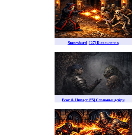
Stoneshard |#27| Бич склепов
Fear & Hunger |#5| Слоновьи дебри