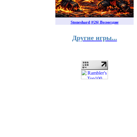
Stoneshard |#26| Возмездие
Другие игры...