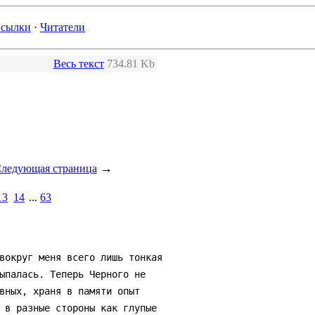
сылки
·
Читатели
Весь текст
734.81 Kb
→
ледующая страница
13
14
...
63