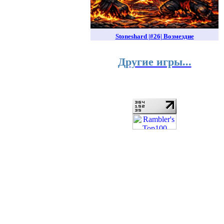
Stoneshard |#26| Возмездие
Другие игры...