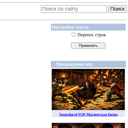
Поиск
Настройка текста
Перенос строк
Прохождения игр
Stoneshard |#28| Магическая битва