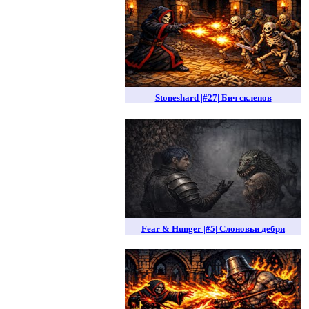
Stoneshard |#27| Бич склепов
Fear & Hunger |#5| Слоновьи дебри