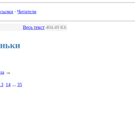
сылки
·
Читатели
Весь текст
404.49 Kb
аньки
→
ца
13
14
...
35