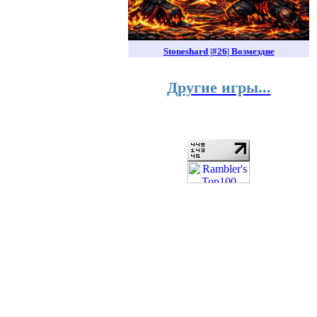
Stoneshard |#26| Возмездие
Другие игры...