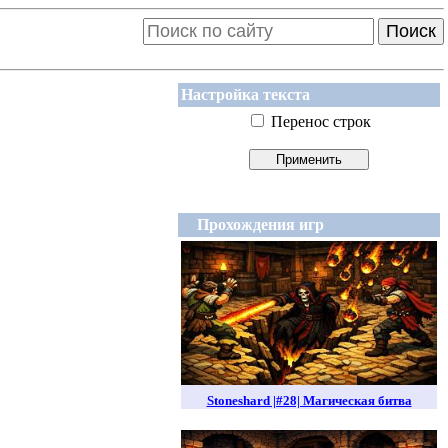
Поиск
Настройка текста
Перенос строк
Прохождения игр
Stoneshard |#28| Магическая битва