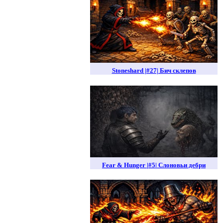
Stoneshard |#27| Бич склепов
Fear & Hunger |#5| Слоновьи дебри