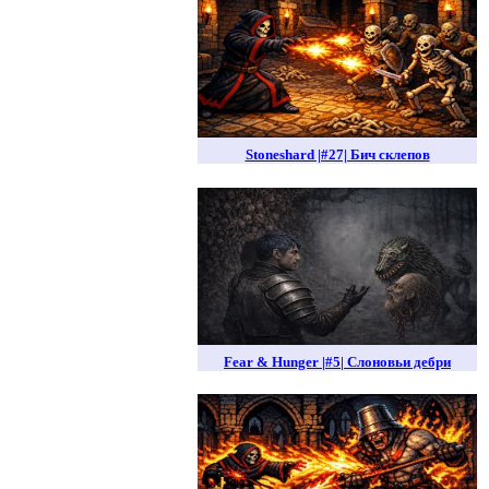
Stoneshard |#27| Бич склепов
Fear & Hunger |#5| Слоновьи дебри