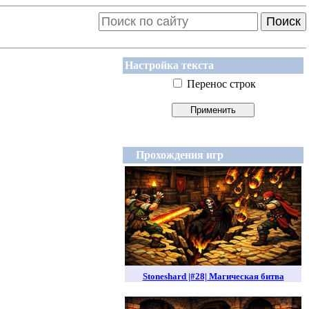
Поиск
Настройка текста
Перенос строк
Прохождения игр
Stoneshard |#28| Магическая битва