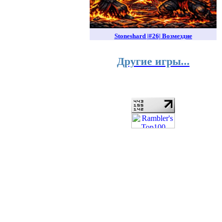
Stoneshard |#26| Возмездие
Другие игры...