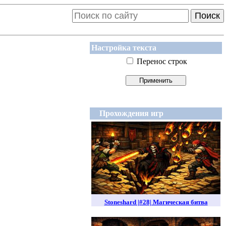
Поиск
Настройка текста
Перенос строк
Прохождения игр
Stoneshard |#28| Магическая битва