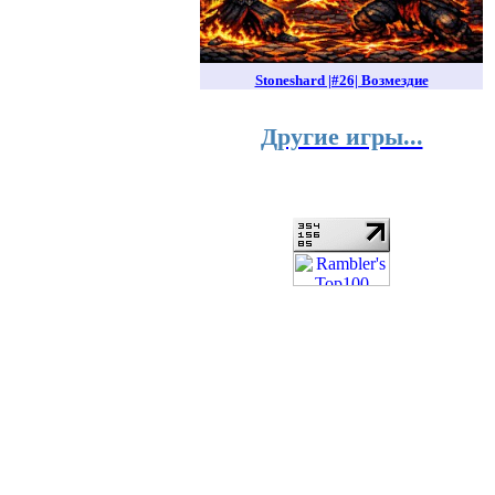
Stoneshard |#26| Возмездие
Другие игры...