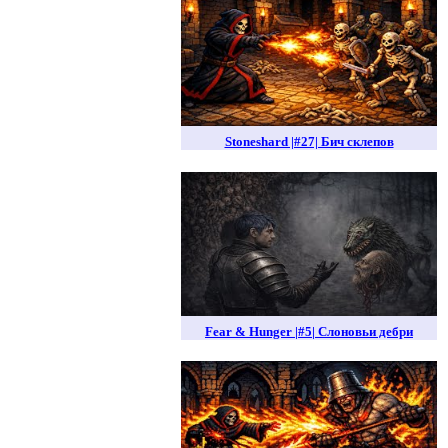
Stoneshard |#27| Бич склепов
Fear & Hunger |#5| Слоновьи дебри