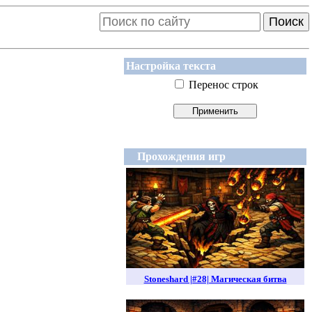
Поиск
Настройка текста
Перенос строк
Прохождения игр
Stoneshard |#28| Магическая битва