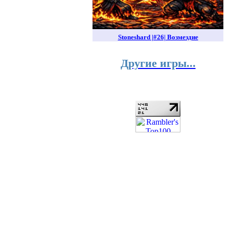
Stoneshard |#26| Возмездие
Другие игры...