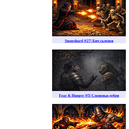
Stoneshard |#27| Бич склепов
Fear & Hunger |#5| Слоновьи дебри