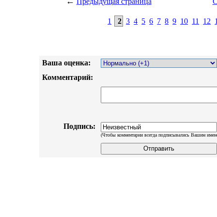
←
Предыдущая страница
С
1
2
3
4
5
6
7
8
9
10
11
12
Ваша оценка:
Комментарий:
Подпись:
(Чтобы комментарии всегда подписывались Вашим имен