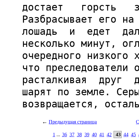
←
Предыдущая страница
С
1
...
36
37
38
39
40
41
42
43
44
45