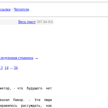
сылки
·
Читатели
Весь текст
397.84 Kb
→
ледующая страница
13
14
...
34