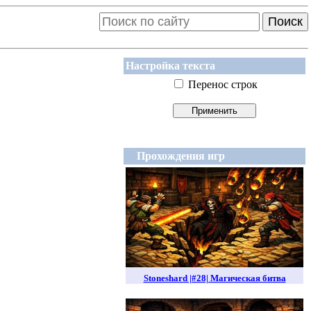
Поиск
Настройка текста
Перенос строк
Прохождения игр
Stoneshard |#28| Магическая битва