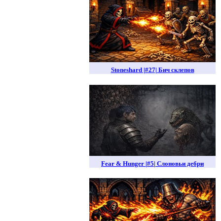
Stoneshard |#27| Бич склепов
Fear & Hunger |#5| Слоновьи дебри