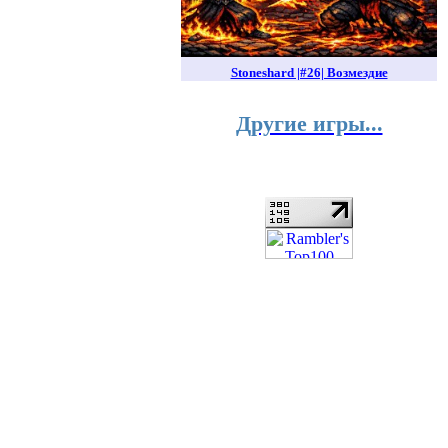
Stoneshard |#26| Возмездие
Другие игры...