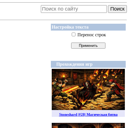
Поиск
Настройка текста
Перенос строк
Прохождения игр
Stoneshard |#28| Магическая битва