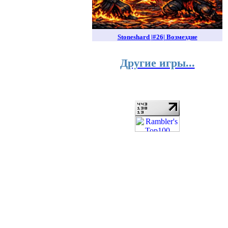
Stoneshard |#26| Возмездие
Другие игры...