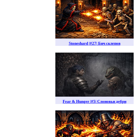
Stoneshard |#27| Бич склепов
Fear & Hunger |#5| Слоновьи дебри