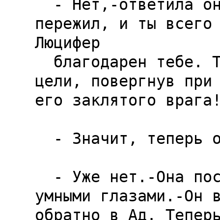
  - Нет,-ответила она.-Ты много 
пережил, и ты всего 
Люцифер

  благодарен тебе. Ты достиг 
цели, повергнув при 
его заклятого врага!
  - Значит, теперь он не повелитель нам?

  - Уже нет.-Она посмотрела на меня своими 
умными глазами.-Он в
обратно в Ад. Теперь