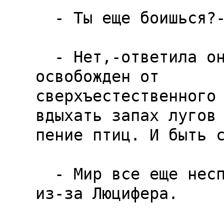
  - Ты еще боишься?-спросил я ее.

  - Нет,-ответила она.-Я благодарна. Мир теперь 
освобожден от

сверхъестественного 
вдыхать запах лугов 
пение птиц. И быть с
  - Мир все еще неспокоен,-сказал я ей.-Но не 
из-за Люцифера.
