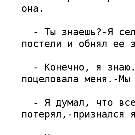
она.

  - Ты знаешь?-Я сел на край 
постели и обнял ее з
  - Конечно, я знаю.-Она 
поцеловала меня.-Мы 
  - Я думал, что все и вся 
потерял,-признался я