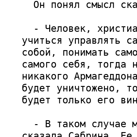
  Он понял смысл сказанного и улыбнулся.

  - Человек, христианин или безбожник, должен 
учиться управлять са
собой, понимать само
самого себя, тогда н
никакого Армагеддона
будет уничтожено, то
будет только его вин
  - В таком случае мы будем жить без войн,-
сказала Сабрина. Ее 