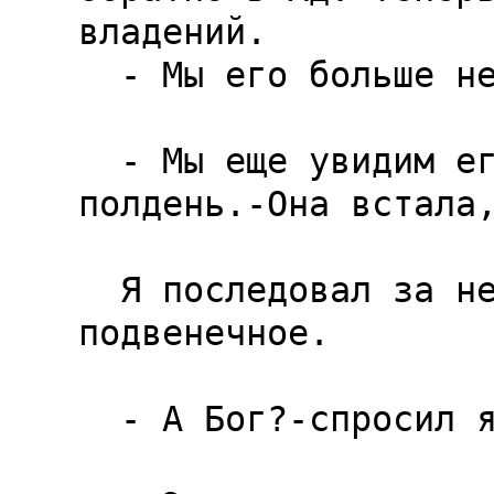
владений.

  - Мы его больше не увидим?

  - Мы еще увидим его. В библиотеке, в 
полдень.-Она встала,
  Я последовал за ней. Платье было белым, как 
подвенечное.

  - А Бог?-спросил я.-Он не помирился с Богом?
