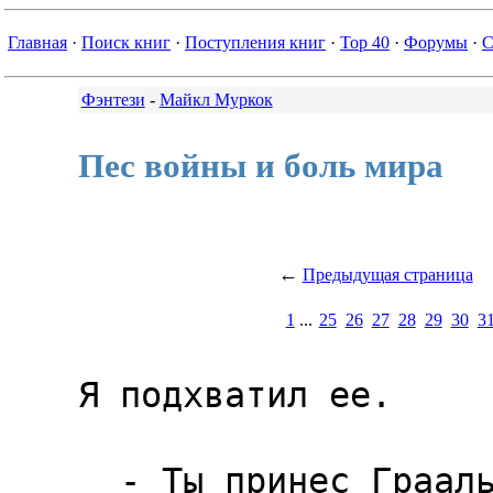
Главная
·
Поиск книг
·
Поступления книг
·
Top 40
·
Форумы
·
С
Фэнтези
-
Майкл Муркок
Пес войны и боль мира
←
Предыдущая страница
1
...
25
26
27
28
29
30
3
Я подхватил ее.

  - Ты принес Грааль,-произнесла 