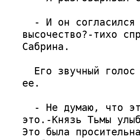
  - И он согласился принять вас обратно, ваше 
высочество?-тихо спр
Сабрина.

  Его звучный голос был почти так же тих, как и 
ее.

  - Не думаю, что это именно так, но надеюсь на 
это.-Князь Тьмы улыб
Это была просительна