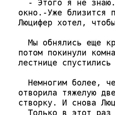
  - Этого я не знаю.-Она бросила взгляд в 
окно.-Уже близится п
Люцифер хотел, чтобы
  Мы обнялись еще крепче, чем в первый раз, 
потом покинули комна
лестнице спустились 
  Немногим более, чем год назад Сабрина так же 
отворила тяжелую две
створку. И снова Люц
  Только в этот раз он не читал. Он держал 