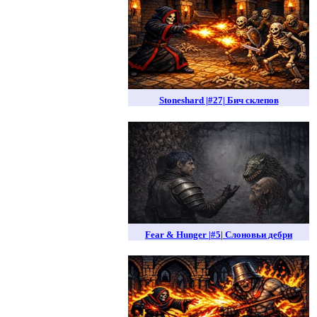
Stoneshard |#27| Бич склепов
Fear & Hunger |#5| Слоновьи дебри