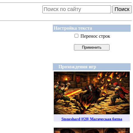
Поиск
Настройка текста
Перенос строк
Прохождения игр
Stoneshard |#28| Магическая битва