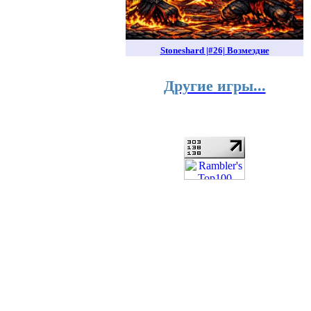
Stoneshard |#26| Возмездие
Другие игры...