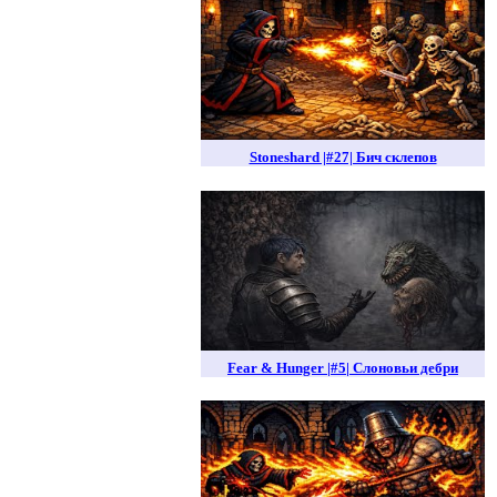
Stoneshard |#27| Бич склепов
Fear & Hunger |#5| Слоновьи дебри