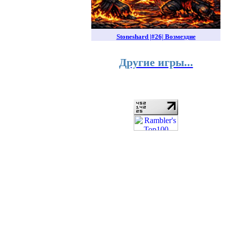
Stoneshard |#26| Возмездие
Другие игры...