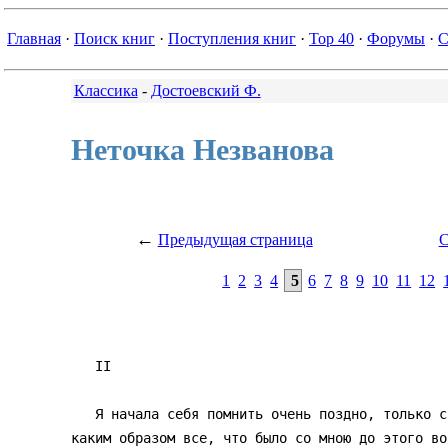
Главная
·
Поиск книг
·
Поступления книг
·
Top 40
·
Форумы
·
С
Классика
-
Достоевский Ф.
Неточка Незванова
←
Предыдущая страница
С
1
2
3
4
5
6
7
8
9
10
11
12