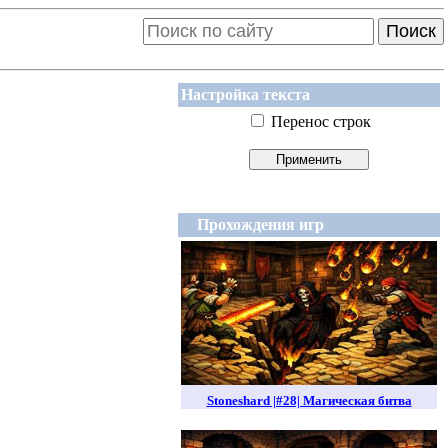
Поиск
Настройка текста
Перенос строк
Прохождения игр
Stoneshard |#28| Магическая битва