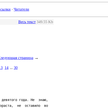
сылки
·
Читатели
Весь текст
349.55 Kb
→
ледующая страница
13
14
...
30