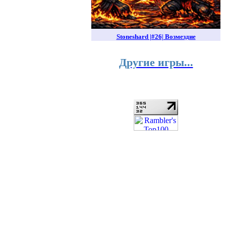
Stoneshard |#26| Возмездие
Другие игры...