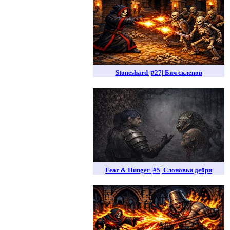
Stoneshard |#27| Бич склепов
Fear & Hunger |#5| Слоновьи дебри