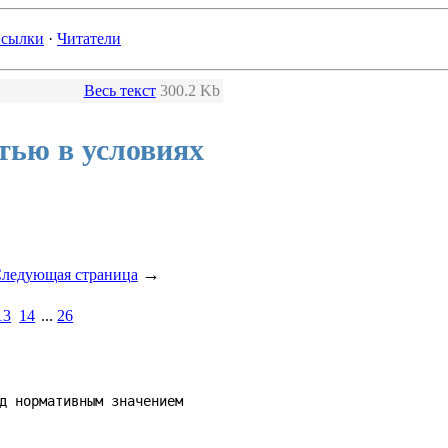
сылки
·
Читатели
Весь текст
300.2 Kb
тью в условиях
→
ледующая страница
13
14
...
26