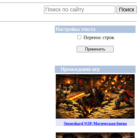
Поиск
Настройка текста
Перенос строк
Прохождения игр
Stoneshard |#28| Магическая битва