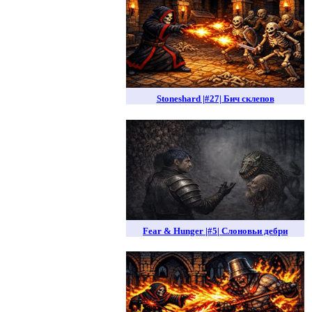
Stoneshard |#27| Бич склепов
Fear & Hunger |#5| Слоновьи дебри