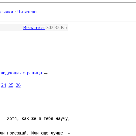
сылки
·
Читатели
Весь текст
302.32 Kb
→
ледующая страница
24
25
26