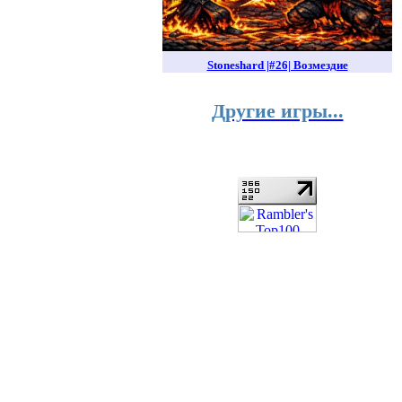
Stoneshard |#26| Возмездие
Другие игры...