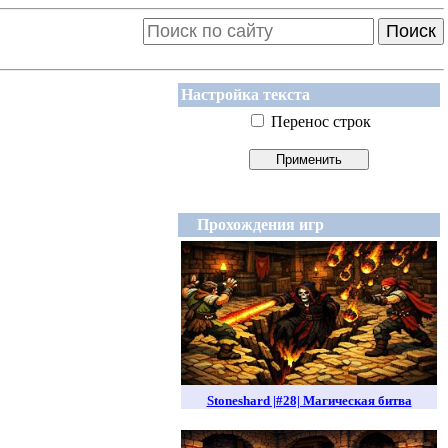
Поиск
Настройка текста
Перенос строк
Прохождения игр
Stoneshard |#28| Магическая битва