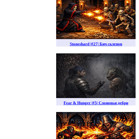
Stoneshard |#27| Бич склепов
Fear & Hunger |#5| Слоновьи дебри