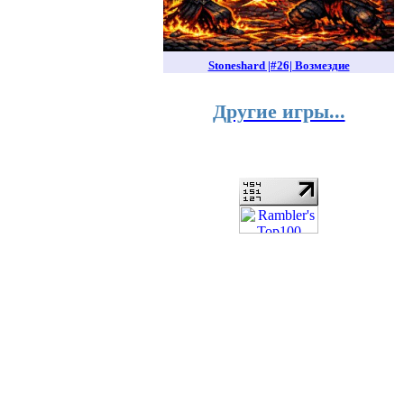
Stoneshard |#26| Возмездие
Другие игры...