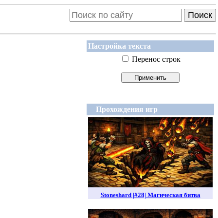
Поиск
Настройка текста
Перенос строк
Прохождения игр
Stoneshard |#28| Магическая битва