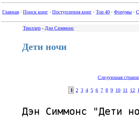
Главная
·
Поиск книг
·
Поступления книг
·
Top 40
·
Форумы
·
С
Триллер
-
Дэн Симмонс
Дети ночи
Следующая страни
1
2
3
4
5
6
7
8
9
10
11
12
Дэн Симмонс "Дети но