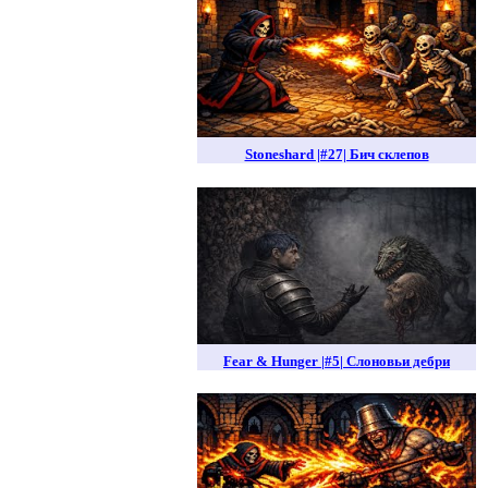
Stoneshard |#27| Бич склепов
Fear & Hunger |#5| Слоновьи дебри