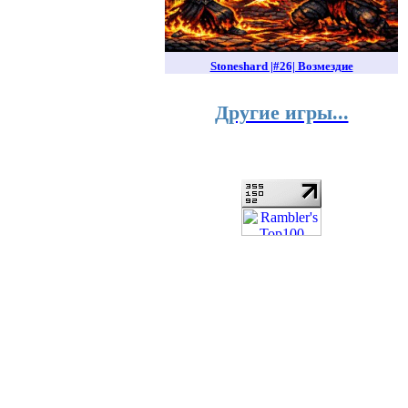
Stoneshard |#26| Возмездие
Другие игры...