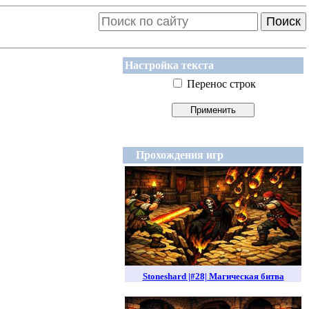
Поиск
Настройка текста
Перенос строк
Прохождения игр
Stoneshard |#28| Магическая битва