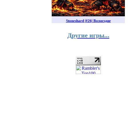
Stoneshard |#26| Возмездие
Другие игры...