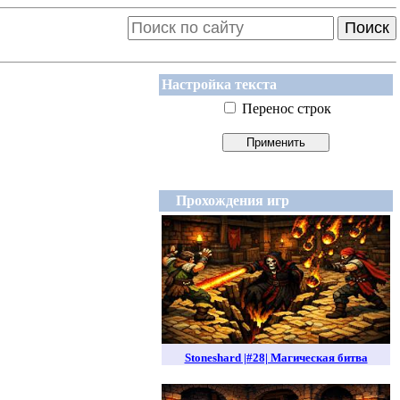
Поиск
Настройка текста
Перенос строк
Прохождения игр
Stoneshard |#28| Магическая битва