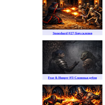
Stoneshard |#27| Бич склепов
Fear & Hunger |#5| Слоновьи дебри