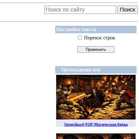
Поиск
Настройка текста
Перенос строк
Прохождения игр
Stoneshard |#28| Магическая битва