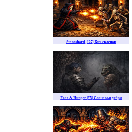
Stoneshard |#27| Бич склепов
Fear & Hunger |#5| Слоновьи дебри