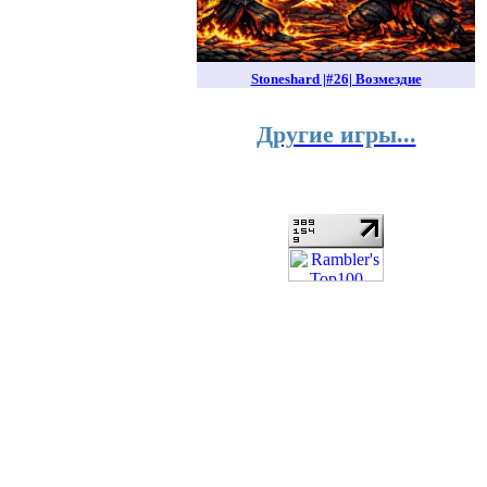
Stoneshard |#26| Возмездие
Другие игры...