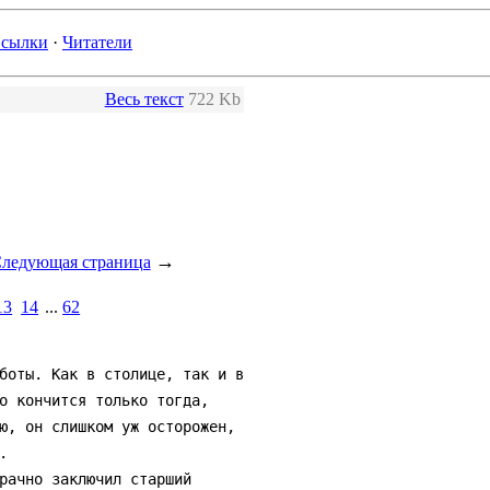
сылки
·
Читатели
Весь текст
722 Kb
→
ледующая страница
13
14
...
62