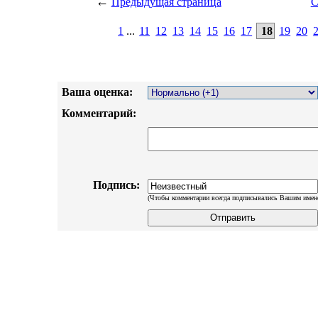
←
Предыдущая страница
С
1
...
11
12
13
14
15
16
17
18
19
20
Ваша оценка:
Комментарий:
Подпись:
(Чтобы комментарии всегда подписывались Вашим имен