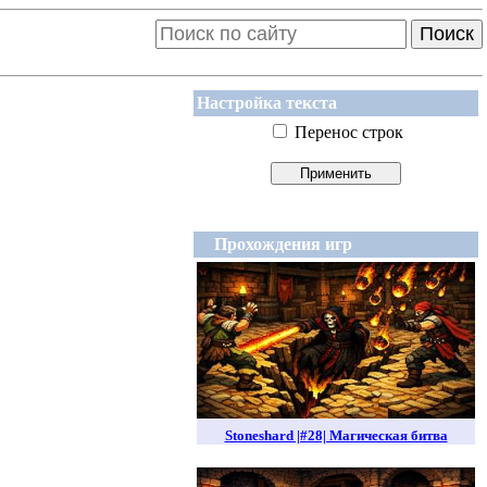
Поиск
Настройка текста
Перенос строк
Прохождения игр
Stoneshard |#28| Магическая битва