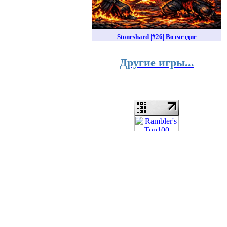
Stoneshard |#26| Возмездие
Другие игры...