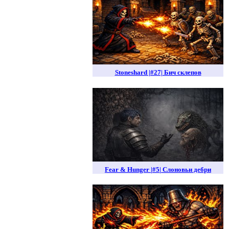
Stoneshard |#27| Бич склепов
Fear & Hunger |#5| Слоновьи дебри