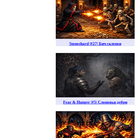
Stoneshard |#27| Бич склепов
Fear & Hunger |#5| Слоновьи дебри