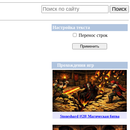
Поиск
Настройка текста
Перенос строк
Прохождения игр
Stoneshard |#28| Магическая битва