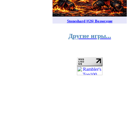
Stoneshard |#26| Возмездие
Другие игры...