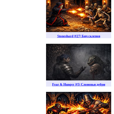
Stoneshard |#27| Бич склепов
Fear & Hunger |#5| Слоновьи дебри