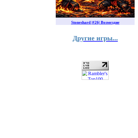
Stoneshard |#26| Возмездие
Другие игры...