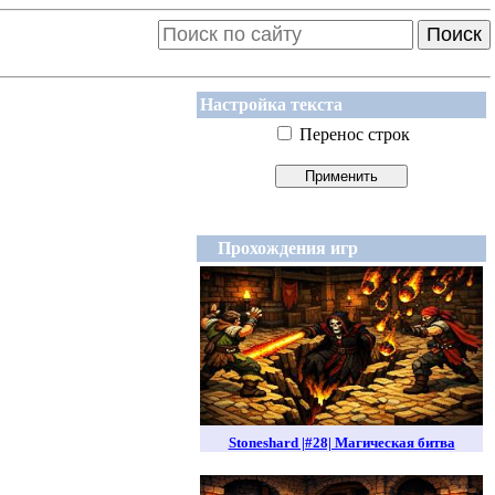
Поиск
Настройка текста
Перенос строк
Прохождения игр
Stoneshard |#28| Магическая битва