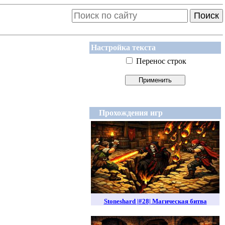
Поиск
Настройка текста
Перенос строк
Прохождения игр
Stoneshard |#28| Магическая битва