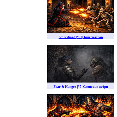
Stoneshard |#27| Бич склепов
Fear & Hunger |#5| Слоновьи дебри