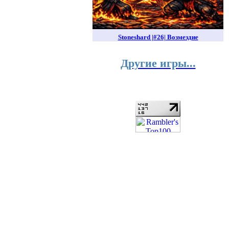
Stoneshard |#26| Возмездие
Другие игры...