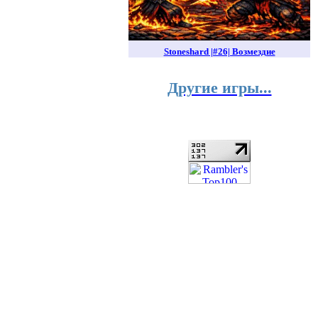
Stoneshard |#26| Возмездие
Другие игры...