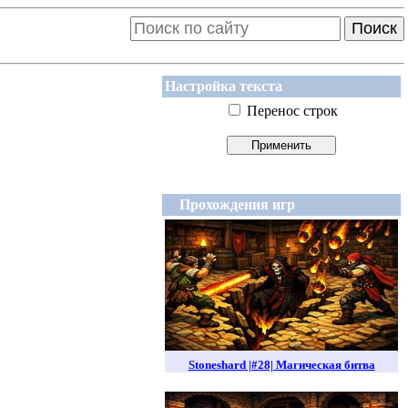
Поиск
Настройка текста
Перенос строк
Прохождения игр
Stoneshard |#28| Магическая битва