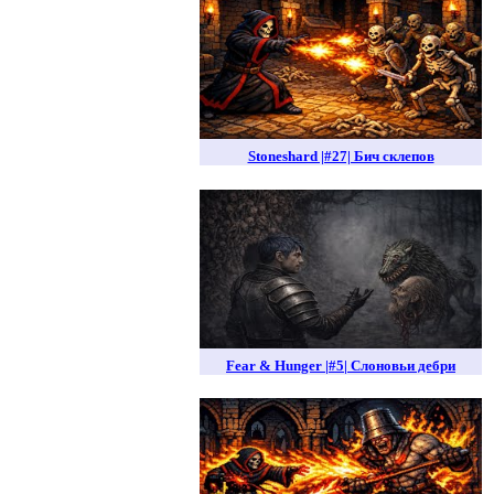
Stoneshard |#27| Бич склепов
Fear & Hunger |#5| Слоновьи дебри