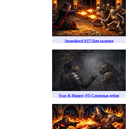
Stoneshard |#27| Бич склепов
Fear & Hunger |#5| Слоновьи дебри