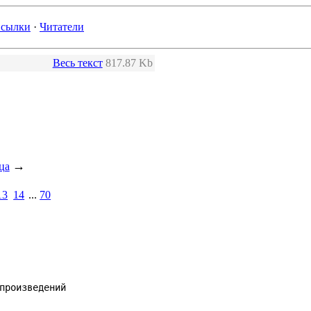
сылки
·
Читатели
Весь текст
817.87 Kb
→
ца
13
14
...
70