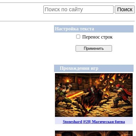
Поиск
Настройка текста
Перенос строк
Прохождения игр
Stoneshard |#28| Магическая битва