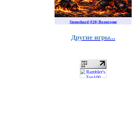
Stoneshard |#26| Возмездие
Другие игры...