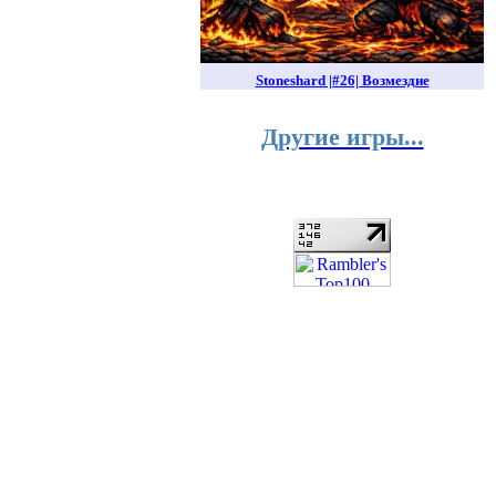
Stoneshard |#26| Возмездие
Другие игры...