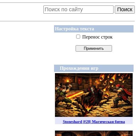
Поиск
Настройка текста
Перенос строк
Прохождения игр
Stoneshard |#28| Магическая битва