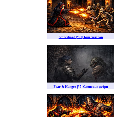
Stoneshard |#27| Бич склепов
Fear & Hunger |#5| Слоновьи дебри