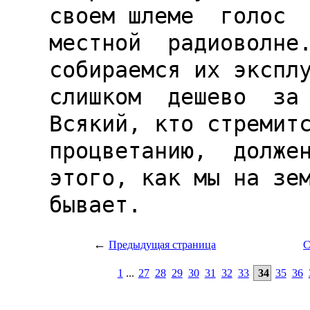
←
Предыдущая страница
С
1
...
27
28
29
30
31
32
33
34
35
36