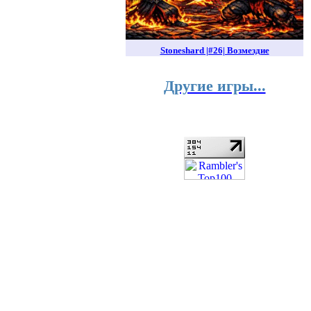
Stoneshard |#26| Возмездие
Другие игры...