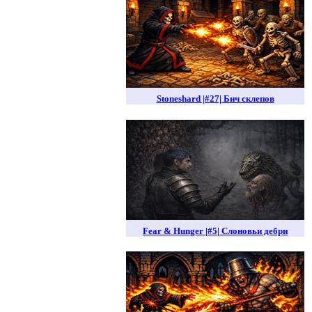
Stoneshard |#27| Бич склепов
Fear & Hunger |#5| Слоновьи дебри