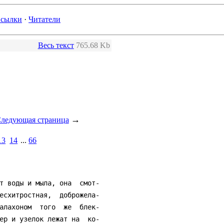
сылки
·
Читатели
Весь текст
765.68 Kb
→
ледующая страница
13
14
...
66