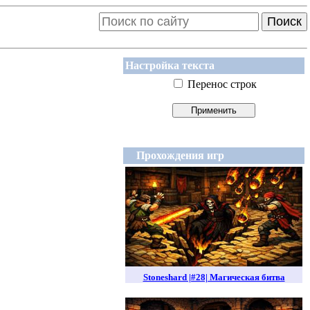
Поиск
Настройка текста
Перенос строк
Прохождения игр
Stoneshard |#28| Магическая битва